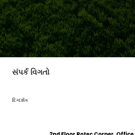
સંપર્ક વિગતો
દિગ્દર્શક
2nd Floor Rotec Corner, Office