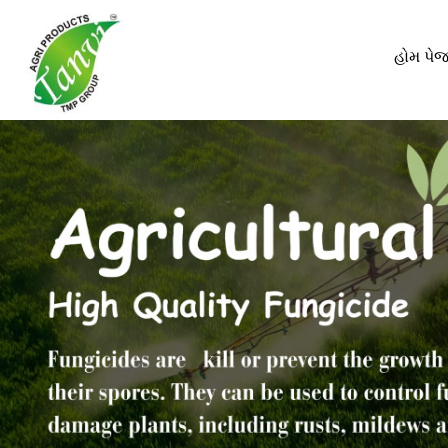
હોમ પે