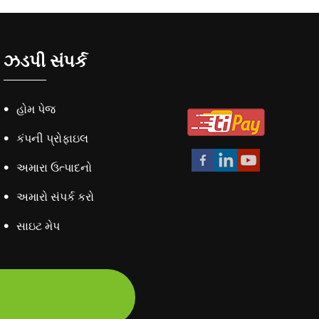
ઝડપી સંપર્ક
હોમ પેજ
કંપની પ્રોફાઇલ
અમારા ઉત્પાદનો
અમારો સંપર્ક કરો
સાઇટ મેપ