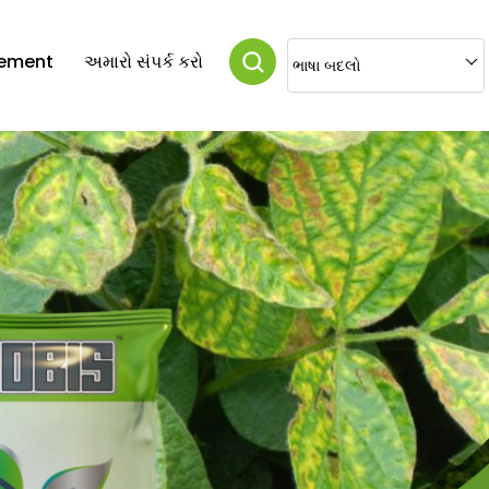
vement
અમારો સંપર્ક કરો
ભાષા બદલો