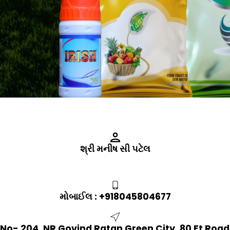
શ્રી મનીષ સી પટેલ
મોબાઈલ :
+918045804677
 No- 204, NR Govind Ratan Green City, 80 Ft Road