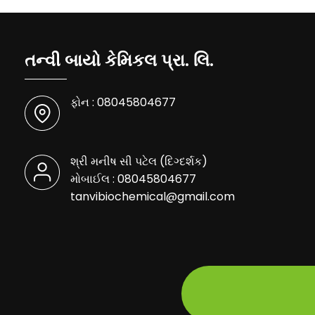
તન્વી બાયો કેમિકલ પ્રા. લિ.
ફોન :
08045804677
શ્રી મનીષ સી પટેલ
(
દિગ્દર્શક
)
મોબાઈલ :
08045804677
tanvibiochemical@gmail.com