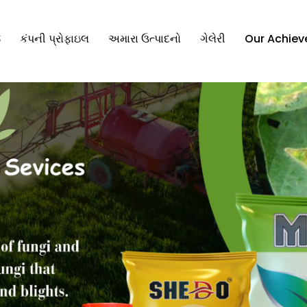
જ
કંપની પ્રોફાઇલ
અમારા ઉત્પાદનો
ગેલેરી
Our Achie