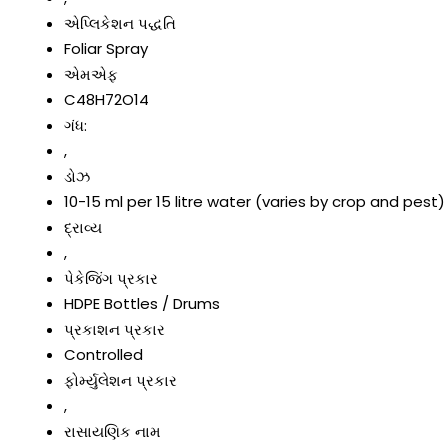
એપ્લિકેશન પદ્ધતિ
Foliar Spray
એમએફ
C48H72O14
ગંધ:
,
ડોઝ
10-15 ml per 15 litre water (varies by crop and pest)
દ્રાવ્ય
,
પેકેજિંગ પ્રકાર
HDPE Bottles / Drums
પ્રકાશન પ્રકાર
Controlled
ફોર્મ્યુલેશન પ્રકાર
,
રાસાયણિક નામ