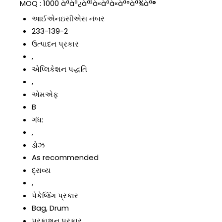
MOQ :
1000 àªàª¿àª²à«àªà«àª°àª¾àª®
આઈએનઇસીએસ નંબર
233-139-2
ઉત્પાદન પ્રકાર
,
એપ્લિકેશન પદ્ધતિ
,
એમએફ
B
ગંધ:
,
ડોઝ
As recommended
દ્રાવ્ય
,
પેકેજિંગ પ્રકાર
Bag, Drum
પ્રકાશન પ્રકાર