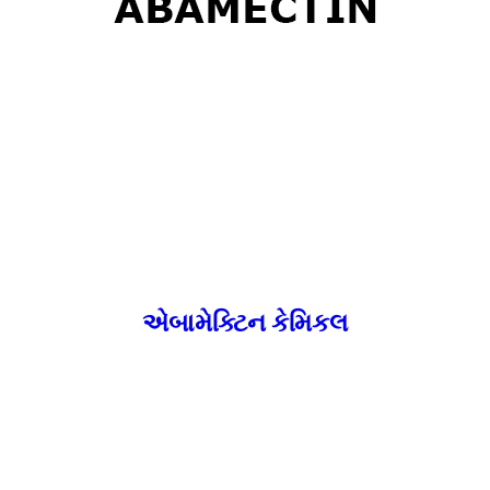
એબામેક્ટિન કેમિકલ