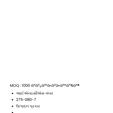
MOQ :
1000 àªàª¿àª²à«àªà«àª°àª¾àª®
આઈએનઇસીએસ નંબર
275-080-7
ઉત્પાદન પ્રકાર
,