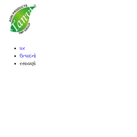
ઘર
ઉત્પાદનો
રસાયણો