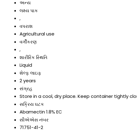
અન્ય
લક્ષ્ય પાક
,
વપરાશ
Agricultural use
વર્ગીકરણ
,
શારીરિક સ્થિતિ
Liquid
શેલ્ફ લાઇફ
2 years
સંગ્રહ
Store in a cool, dry place. Keep container tightly cl
સક્રિય ઘટક
Abamectin 1.8% EC
સીએએસ નંબર
71751-41-2