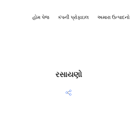
હોમ પેજ
કંપની પ્રોફાઇલ
અમારા ઉત્પાદનો
રસાયણો