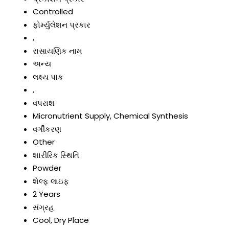
Controlled
ફોર્મ્યુલેશન પ્રકાર
,
રાસાયણિક નામ
અન્ય
લક્ષ્ય પાક
,
વપરાશ
Micronutrient Supply, Chemical Synthesis
વર્ગીકરણ
Other
શારીરિક સ્થિતિ
Powder
શેલ્ફ લાઇફ
2 Years
સંગ્રહ
Cool, Dry Place