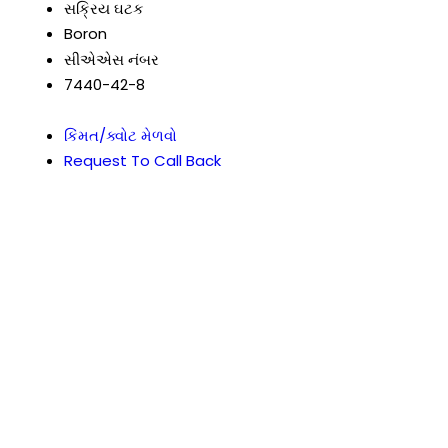
સક્રિય ઘટક
Boron
સીએએસ નંબર
7440-42-8
કિંમત/ક્વોટ મેળવો
Request To Call Back