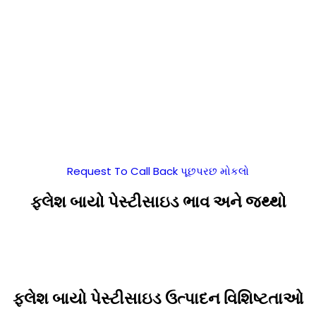
Request To Call Back
પૂછપરછ મોકલો
ફ્લેશ બાયો પેસ્ટીસાઇડ ભાવ અને જથ્થો
ફ્લેશ બાયો પેસ્ટીસાઇડ ઉત્પાદન વિશિષ્ટતાઓ