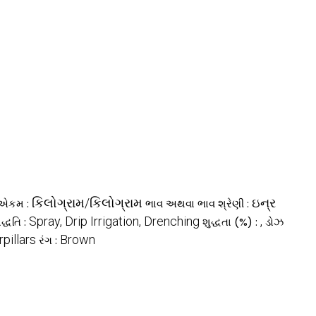
કિલોગ્રામ/કિલોગ્રામ
ઇન્ર
 એકમ :
ભાવ અથવા ભાવ શ્રેણી :
Spray, Drip Irrigation, Drenching
,
્ધતિ :
શુદ્ધતા (%) :
ડોઝ
rpillars
Brown
રંગ :