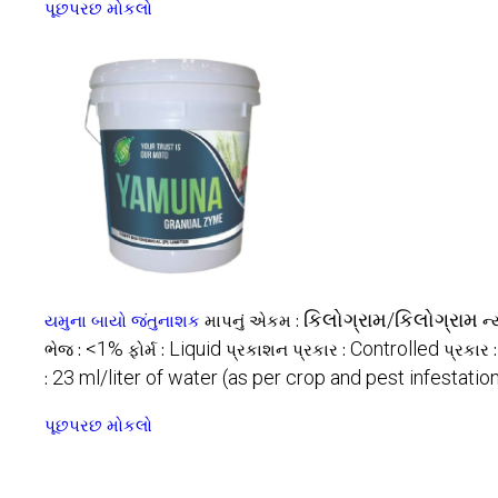
પૂછપરછ મોકલો
કિલોગ્રામ/કિલોગ્રામ
યમુના બાયો જંતુનાશક
માપનું એકમ :
ન્
<1%
Liquid
Controlled
ભેજ :
ફોર્મ :
પ્રકાશન પ્રકાર :
પ્રકાર 
23 ml/liter of water (as per crop and pest infestatio
:
પૂછપરછ મોકલો