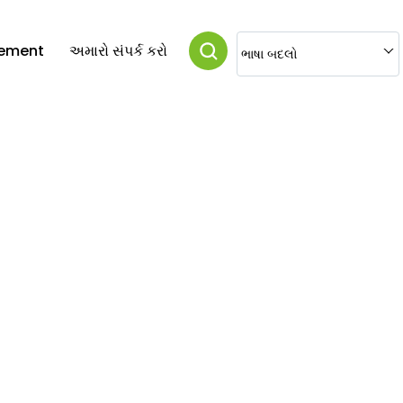
vement
અમારો સંપર્ક કરો
ભાષા બદલો