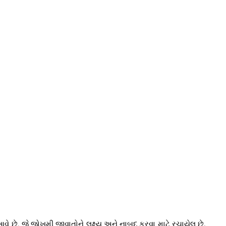
ે છે, જે જોખમી જીવાતોને લક્ષ્ય અને નાબૂદ કરવા માટે રચાયેલ છે.