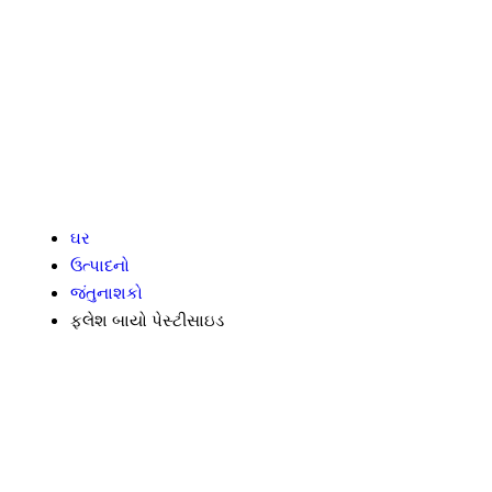
ઘર
ઉત્પાદનો
જંતુનાશકો
ફ્લેશ બાયો પેસ્ટીસાઇડ