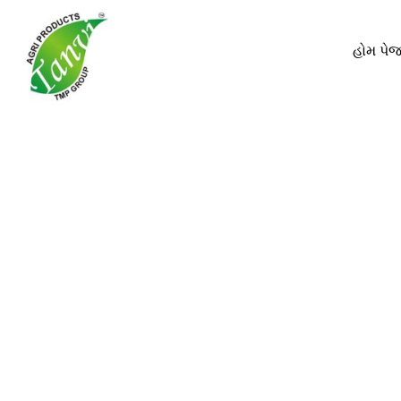
હોમ પે