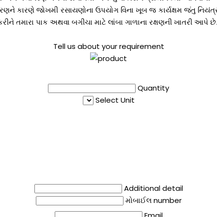
્રણને કારણે જોખમી રસાયણોના ઉપયોગ વિના ખૂબ જ કાર્યક્ષમ જંતુ નિયંત્ર
રીને તમારા પાક અથવા બગીચા માટે લાંબા ગાળાના રક્ષણની ખાતરી આપે છે
Tell us about your requirement
Quantity
Select Unit
Additional detail
મોબાઈલ number
Email