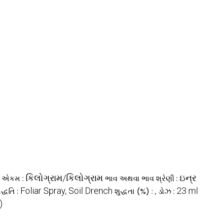
કિલોગ્રામ/કિલોગ્રામ
ઇન્ર
ી એકમ :
ભાવ અથવા ભાવ શ્રેણી :
Foliar Spray, Soil Drench
,
23 ml
્ધતિ :
શુદ્ધતા (%) :
ડોઝ :
)