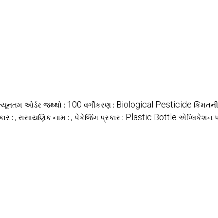
100
Biological Pesticide
ન્યૂનતમ ઓર્ડર જથ્થો :
વર્ગીકરણ :
કિંમતન
,
,
Plastic Bottle
કાર :
રાસાયણિક નામ :
પેકેજિંગ પ્રકાર :
એપ્લિકેશન પ