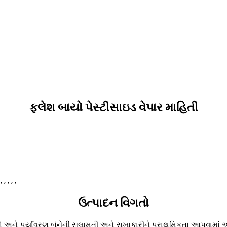
ફ્લેશ બાયો પેસ્ટીસાઇડ વેપાર માહિતી
 , , , , ,
ઉત્પાદન વિગતો
ો અને પર્યાવરણ બંનેની સલામતી અને સુખાકારીને પ્રાથમિકતા આપવામાં આવ