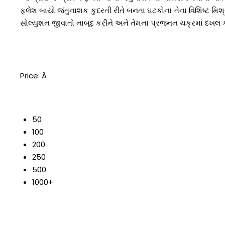
ફ્લેશ બાયો જંતુનાશક કુદરતી રીતે બનતા ઘટકોના તેના વિશિષ્ટ મિશ
સોલ્યુશન જીવાતો નાબૂદ કરીને અને તેમના પ્રજનન ચક્રમાં દખલ ક
Price:
Â
50
100
200
250
500
1000+