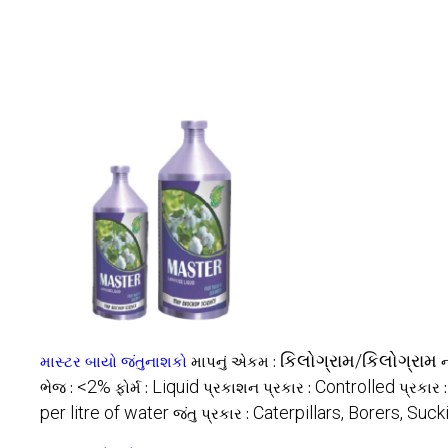
કિલોગ્રામ/કિલોગ્રામ
માસ્ટર બાયો જંતુનાશકો
માપનું એકમ :
ન
<2%
Liquid
Controlled
ભેજ :
ફોર્મ :
પ્રકાશન પ્રકાર :
પ્રકાર 
per litre of water
Caterpillars, Borers, Suc
જંતુ પ્રકાર :