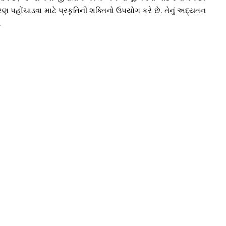
ણ પહોંચાડવા માટે પ્રકૃતિની શક્તિનો ઉપયોગ કરે છે. તેનું અદ્યતન
.