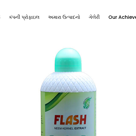
જ
કંપની પ્રોફાઇલ
અમારા ઉત્પાદનો
ગેલેરી
Our Achie