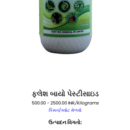
ફ્લેશ બાયો પેસ્ટીસાઇડ
500.00 - 2500.00 INR
/Kilograms
કિંમત/ક્વોટ મેળવો
ઉત્પાદન વિગતો: