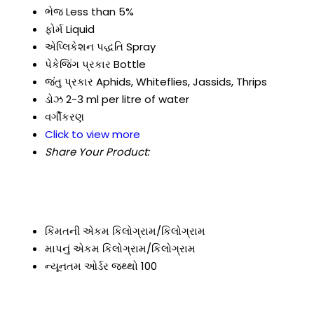
ભેજ
Less than 5%
ફોર્મ
Liquid
એપ્લિકેશન પદ્ધતિ
Spray
પેકેજિંગ પ્રકાર
Bottle
જંતુ પ્રકાર
Aphids, Whiteflies, Jassids, Thrips
ડોઝ
2-3 ml per litre of water
વર્ગીકરણ
Click to view more
Share Your Product:
કિંમતની એકમ
કિલોગ્રામ/કિલોગ્રામ
માપનું એકમ
કિલોગ્રામ/કિલોગ્રામ
ન્યૂનતમ ઓર્ડર જથ્થો
100