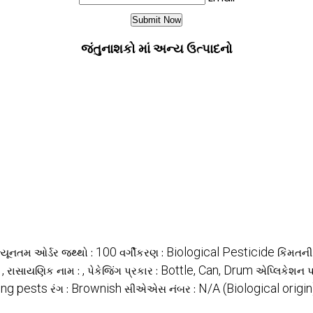
જંતુનાશકો માં અન્ય ઉત્પાદનો
100
Biological Pesticide
્યૂનતમ ઓર્ડર જથ્થો :
વર્ગીકરણ :
કિંમતન
,
,
Bottle, Can, Drum
:
રાસાયણિક નામ :
પેકેજિંગ પ્રકાર :
એપ્લિકેશન પદ
king pests
Brownish
N/A (Biological origin
રંગ :
સીએએસ નંબર :