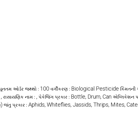
100
Biological Pesticide
યૂનતમ ઓર્ડર જથ્થો :
વર્ગીકરણ :
કિંમતની
,
,
Bottle, Drum, Can
:
રાસાયણિક નામ :
પેકેજિંગ પ્રકાર :
એપ્લિકેશન પદ
n)
Aphids, Whiteflies, Jassids, Thrips, Mites, Cate
જંતુ પ્રકાર :