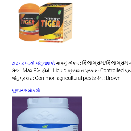
કિલોગ્રામ/કિલોગ્રામ
ટાઇગર બાયો જંતુનાશકો
માપનું એકમ :
Max 8%
Liquid
Controlled
ભેજ :
ફોર્મ :
પ્રકાશન પ્રકાર :
પ્ર
Common agricultural pests
Brown
જંતુ પ્રકાર :
રંગ :
પૂછપરછ મોકલો