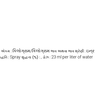
કિલોગ્રામ/કિલોગ્રામ
ઇન્ર
ી એકમ :
ભાવ અથવા ભાવ શ્રેણી :
Spray
,
23 ml per liter of water
દ્ધતિ :
શુદ્ધતા (%) :
ડોઝ :